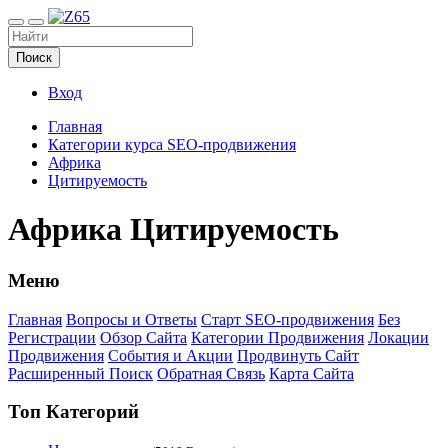
Поиск
Вход
Главная
Категории курса SEO-продвижения
Африка
Цитируемость
Африка Цитируемость
Меню
Главная
Вопросы и Ответы
Старт SEO-продвижения
Без
Регистрации
Обзор Сайта
Категории Продвижения
Локации
Продвижения
События и Акции
Продвинуть Сайт
Расширенный Поиск
Обратная Связь
Карта Сайта
Топ Категорий