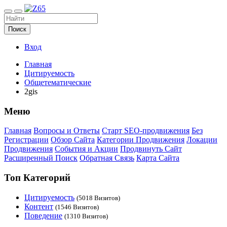
Поиск
Вход
Главная
Цитируемость
Общетематические
2gis
Меню
Главная
Вопросы и Ответы
Старт SEO-продвижения
Без
Регистрации
Обзор Сайта
Категории Продвижения
Локации
Продвижения
События и Акции
Продвинуть Сайт
Расширенный Поиск
Обратная Связь
Карта Сайта
Топ Категорий
Цитируемость
(5018 Визитов)
Контент
(1546 Визитов)
Поведение
(1310 Визитов)