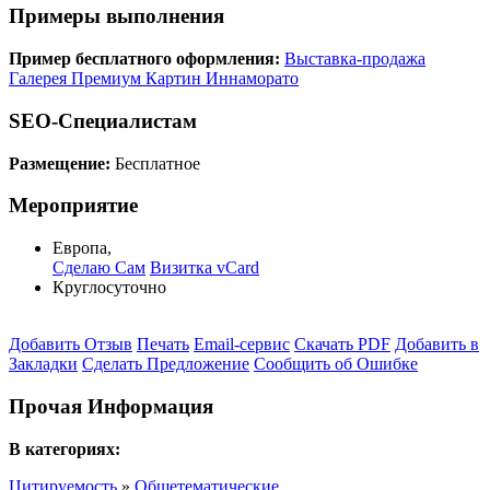
Примеры выполнения
Пример бесплатного оформления:
Выставка-продажа
Галерея Премиум Картин Иннаморато
SEO-Специалистам
Размещение:
Бесплатное
Мероприятие
Европа
,
Сделаю Сам
Визитка vCard
Круглосуточно
Добавить Отзыв
Печать
Email-сервис
Скачать PDF
Добавить в
Закладки
Сделать Предложение
Сообщить об Ошибке
Прочая Информация
В категориях:
Цитируемость
»
Общетематические