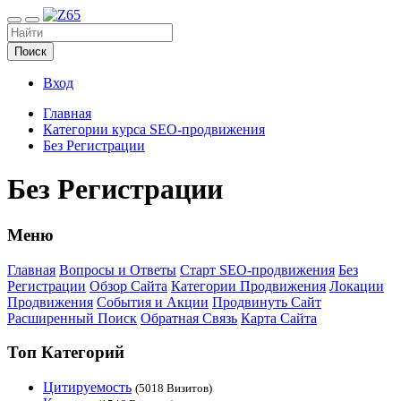
Поиск
Вход
Главная
Категории курса SEO-продвижения
Без Регистрации
Без Регистрации
Меню
Главная
Вопросы и Ответы
Старт SEO-продвижения
Без
Регистрации
Обзор Сайта
Категории Продвижения
Локации
Продвижения
События и Акции
Продвинуть Сайт
Расширенный Поиск
Обратная Связь
Карта Сайта
Топ Категорий
Цитируемость
(5018 Визитов)