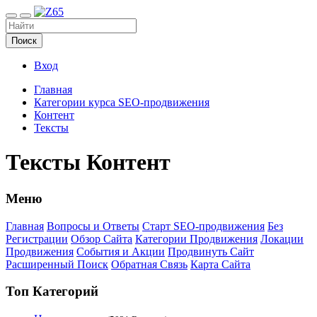
Поиск
Вход
Главная
Категории курса SEO-продвижения
Контент
Тексты
Тексты Контент
Меню
Главная
Вопросы и Ответы
Старт SEO-продвижения
Без
Регистрации
Обзор Сайта
Категории Продвижения
Локации
Продвижения
События и Акции
Продвинуть Сайт
Расширенный Поиск
Обратная Связь
Карта Сайта
Топ Категорий