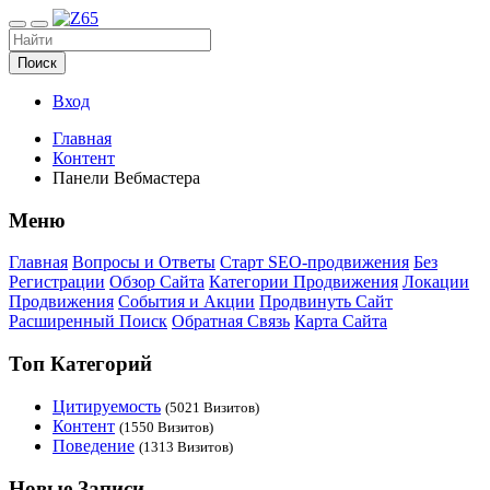
Поиск
Вход
Главная
Контент
Панели Вебмастера
Меню
Главная
Вопросы и Ответы
Старт SEO-продвижения
Без
Регистрации
Обзор Сайта
Категории Продвижения
Локации
Продвижения
События и Акции
Продвинуть Сайт
Расширенный Поиск
Обратная Связь
Карта Сайта
Топ Категорий
Цитируемость
(5021 Визитов)
Контент
(1550 Визитов)
Поведение
(1313 Визитов)
Новые Записи