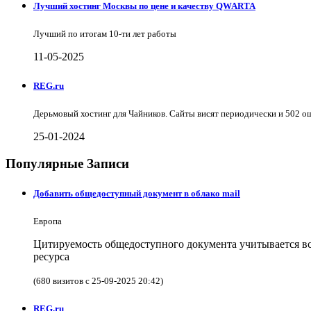
Лучший хостинг Москвы по цене и качеству QWARTA
Лучший по итогам 10-ти лет работы
11-05-2025
REG.ru
Дерьмовый хостинг для Чайников. Сайты висят периодически и 502 о
25-01-2024
Популярные Записи
Добавить общедоступный документ в облако mail
Европа
Цитируемость общедоступного документа учитывается в
ресурса
(680 визитов с 25-09-2025 20:42)
REG.ru