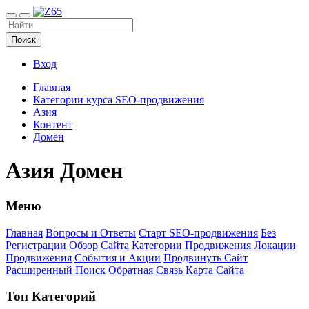
Поиск
Вход
Главная
Категории курса SEO-продвижения
Азия
Контент
Домен
Азия Домен
Меню
Главная
Вопросы и Ответы
Старт SEO-продвижения
Без
Регистрации
Обзор Сайта
Категории Продвижения
Локации
Продвижения
События и Акции
Продвинуть Сайт
Расширенный Поиск
Обратная Связь
Карта Сайта
Топ Категорий