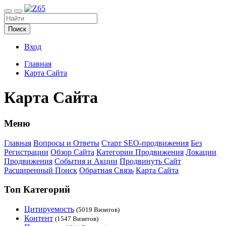
Поиск
Вход
Главная
Карта Сайта
Карта Сайта
Меню
Главная
Вопросы и Ответы
Старт SEO-продвижения
Без
Регистрации
Обзор Сайта
Категории Продвижения
Локации
Продвижения
События и Акции
Продвинуть Сайт
Расширенный Поиск
Обратная Связь
Карта Сайта
Топ Категорий
Цитируемость
(5019 Визитов)
Контент
(1547 Визитов)